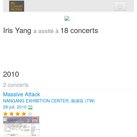
My
Concert
Archive
mes concerts
Iris Yang
18 concerts
a assité à
connexion
2010
2 concerts
Massive Attack
NANGANG EXHIBITION CENTER, 南港區 (TW)
28 juil. 2010