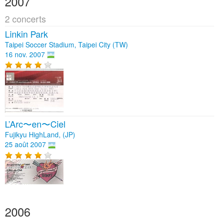
2007
2 concerts
Linkin Park
Taipei Soccer Stadium, Taipei City (TW)
16 nov. 2007
L’Arc〜en〜Ciel
Fujikyu HighLand, (JP)
25 août 2007
2006