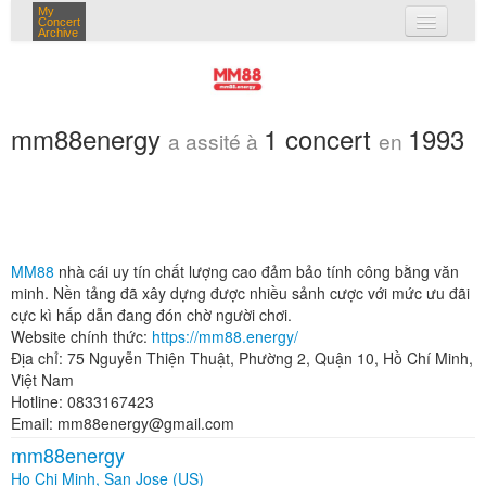
My
Concert
Archive
mes concerts
connexion
mm88energy
1 concert
1993
a assité à
en
MM88
nhà cái uy tín chất lượng cao đảm bảo tính công bằng văn
minh. Nền tảng đã xây dựng được nhiều sảnh cược với mức ưu đãi
cực kì hấp dẫn đang đón chờ người chơi.
Website chính thức:
https://mm88.energy/
Địa chỉ: 75 Nguyễn Thiện Thuật, Phường 2, Quận 10, Hồ Chí Minh,
Việt Nam
Hotline: 0833167423
Email: mm88energy@gmail.com
mm88energy
Ho Chi Minh, San Jose (US)