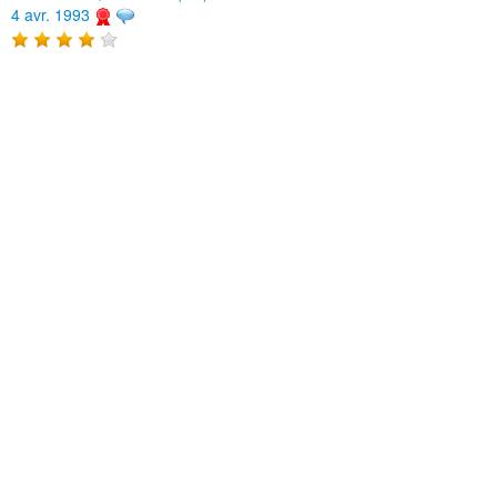
4 avr. 1993