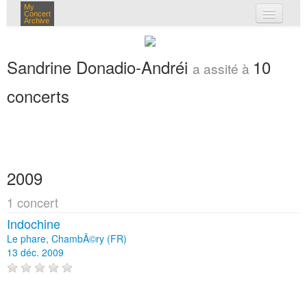
My
Concert
Archive
mes concerts
Sandrine Donadio-Andréi
10
a assité à
connexion
concerts
2009
1 concert
Indochine
Le phare, ChambÃ©ry (FR)
13 déc. 2009