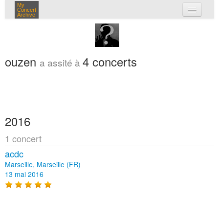
My
Concert
Archive
mes concerts
connexion
ouzen
4 concerts
a assité à
2016
1 concert
acdc
Marseille, Marseille (FR)
13 mai 2016