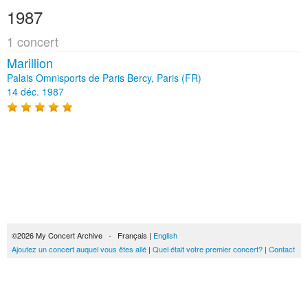
1987
1 concert
Marillion
Palais Omnisports de Paris Bercy, Paris (FR)
14 déc. 1987
©2026 My Concert Archive - Français |
English
Ajoutez un concert auquel vous êtes allé
|
Quel était votre premier concert?
|
Contact
51690 concerts de 1969 à 2027
Conditions générales d'utilisation
|
Privacy policy
| Ce contenu est mis à disposition