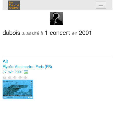
My
Concert
Archive
mes concerts
connexion
dubois
1 concert
2001
a assité à
en
Air
Elysée Montmartre, Paris (FR)
27 avr. 2001