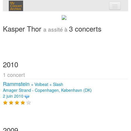
My
Concert
Archive
mes concerts
Kasper Thor
3 concerts
a assité à
connexion
2010
1 concert
Rammstein
+
Volbeat
+
Slash
Amager Strand - Copenhagen, København (DK)
2 juin 2010
2009