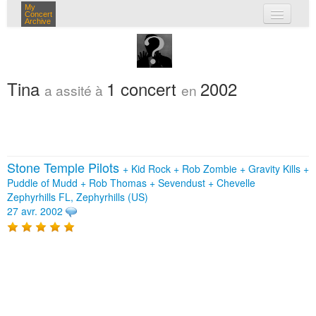
My
Concert
Archive
mes concerts
connexion
Tina
1 concert
2002
a assité à
en
Stone Temple Pilots
+
Kid Rock
+
Rob Zombie
+
Gravity Kills
+
Puddle of Mudd
+
Rob Thomas
+
Sevendust
+
Chevelle
Zephyrhills FL, Zephyrhills (US)
27 avr. 2002