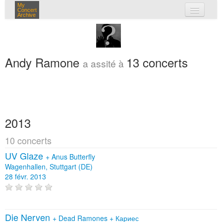
My
Concert
Archive
mes concerts
connexion
Andy Ramone
13 concerts
a assité à
2013
10 concerts
UV Glaze
+
Anus Butterfly
Wagenhallen, Stuttgart (DE)
28 févr. 2013
Die Nerven
+
Dead Ramones
+
Кариес