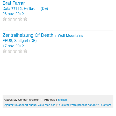
Brat Farrar
Data 77112, Heilbronn (DE)
28 nov. 2012
Zentralheizung Of Death
+
Wolf Mountains
FFUS, Stuttgart (DE)
17 nov. 2012
©2026 My Concert Archive - Français |
English
Ajoutez un concert auquel vous êtes allé
|
Quel était votre premier concert?
|
Contact
51694 concerts de 1969 à 2027