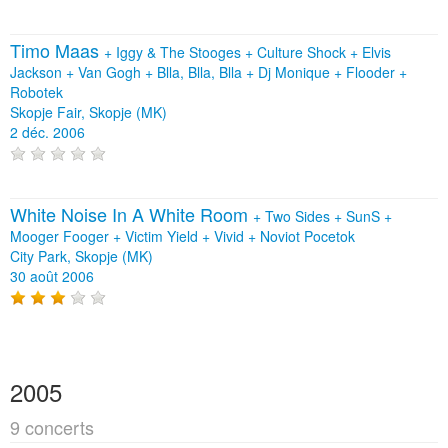
Timo Maas
+
Iggy & The Stooges
+
Culture Shock
+
Elvis
Jackson
+
Van Gogh
+
Blla, Blla, Blla
+
Dj Monique
+
Flooder
+
Robotek
Skopje Fair, Skopje (MK)
2 déc. 2006
White Noise In A White Room
+
Two Sides
+
SunS
+
Mooger Fooger
+
Victim Yield
+
Vivid
+
Noviot Pocetok
City Park, Skopje (MK)
30 août 2006
2005
9 concerts