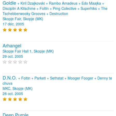
Goldie
+
Kiril Dzajkovski
+
Rambo Amadeus
+
Edo Maajka
+
Disciplin A Kitschme
+
Foltin
+
Pmg Colective
+
Superhiks
+
The
Tschebberwooky Grooves
+
Destruction
Skopje Fair, Skopje (MK)
17 déc. 2005
Arhangel
Skopje Fair Hall 1, Skopje (MK)
29 oct. 2005
D.N.O.
+
Foltin
+
Parketi
+
Sethstat
+
Mooger Fooger
+
Denny te
chuva
MKC, Skopje (MK)
28 oct. 2005
Deep Purple