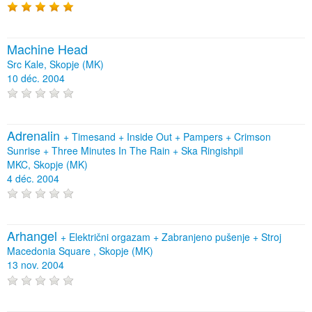
Machine Head
Src Kale, Skopje (MK)
10 déc. 2004
Adrenalin
+
Timesand
+
Inside Out
+
Pampers
+
Crimson
Sunrise
+
Three Minutes In The Rain
+
Ska Ringishpil
MKC, Skopje (MK)
4 déc. 2004
Arhangel
+
Električni orgazam
+
Zabranjeno pušenje
+
Stroj
Macedonia Square , Skopje (MK)
13 nov. 2004