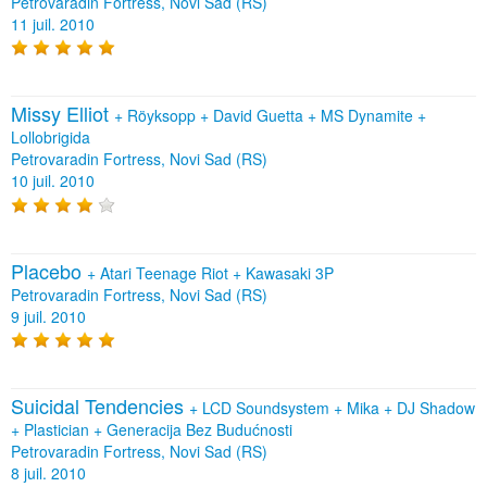
Petrovaradin Fortress, Novi Sad (RS)
11 juil. 2010
Missy Elliot
+
Röyksopp
+
David Guetta
+
MS Dynamite
+
Lollobrigida
Petrovaradin Fortress, Novi Sad (RS)
10 juil. 2010
Placebo
+
Atari Teenage Riot
+
Kawasaki 3P
Petrovaradin Fortress, Novi Sad (RS)
9 juil. 2010
Suicidal Tendencies
+
LCD Soundsystem
+
Mika
+
DJ Shadow
+
Plastician
+
Generacija Bez Budućnosti
Petrovaradin Fortress, Novi Sad (RS)
8 juil. 2010