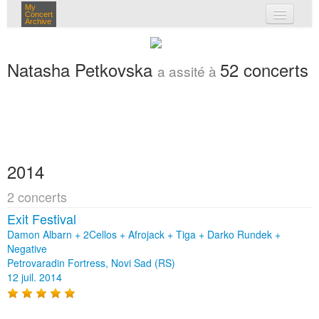
My
Concert
Archive
mes concerts
Natasha Petkovska
52 concerts
a assité à
connexion
2014
2 concerts
Exit Festival
Damon Albarn + 2Cellos + Afrojack + Tiga + Darko Rundek +
Negative
Petrovaradin Fortress, Novi Sad (RS)
12 juil. 2014