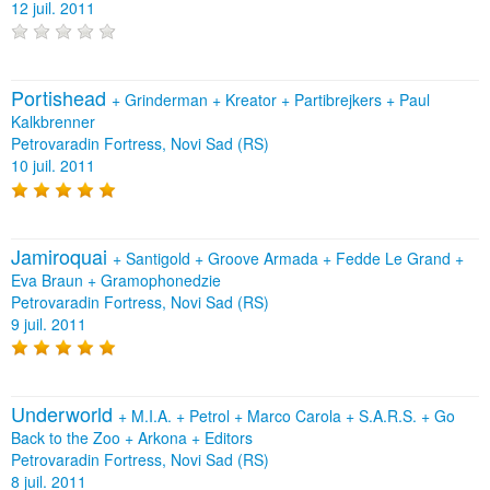
12 juil. 2011
Portishead
+
Grinderman
+
Kreator
+
Partibrejkers
+
Paul
Kalkbrenner
Petrovaradin Fortress, Novi Sad (RS)
10 juil. 2011
Jamiroquai
+
Santigold
+
Groove Armada
+
Fedde Le Grand
+
Eva Braun
+
Gramophonedzie
Petrovaradin Fortress, Novi Sad (RS)
9 juil. 2011
Underworld
+
M.I.A.
+
Petrol
+
Marco Carola
+
S.A.R.S.
+
Go
Back to the Zoo
+
Arkona
+
Editors
Petrovaradin Fortress, Novi Sad (RS)
8 juil. 2011