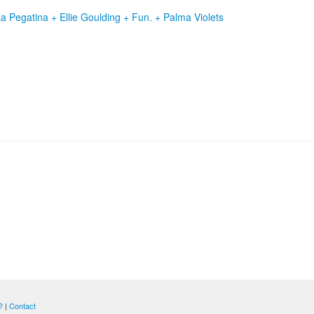
 Pegatina + Ellie Goulding + Fun. + Palma Violets
?
|
Contact