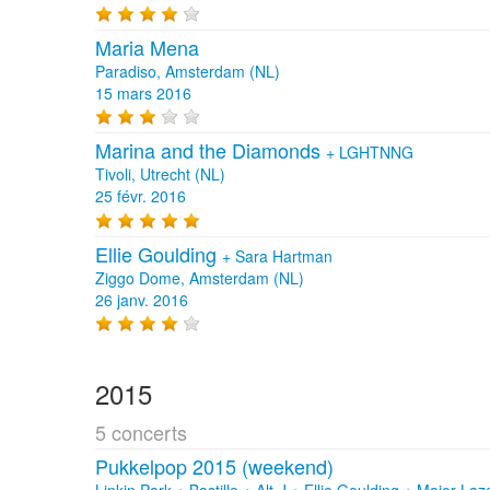
Maria Mena
Paradiso, Amsterdam (NL)
15 mars 2016
Marina and the Diamonds
+
LGHTNNG
Tivoli, Utrecht (NL)
25 févr. 2016
Ellie Goulding
+
Sara Hartman
Ziggo Dome, Amsterdam (NL)
26 janv. 2016
2015
5 concerts
Pukkelpop 2015 (weekend)
Linkin Park + Bastille + Alt-J + Ellie Goulding + Major 