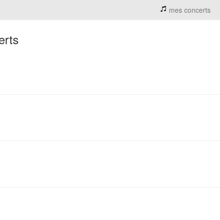
mes concerts
erts