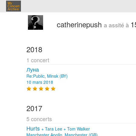
My
Concert
Archive
catherinepush
1
a assité à
2018
1 concert
Луна
Re:Public, Minsk (BY)
10 mars 2018
2017
5 concerts
Hurts
+
Tara Lee
+
Tom Walker
Manchester Apollo, Manchester (GB)