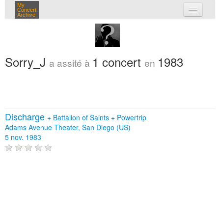
My
Concert
Archive
mes concerts
connexion
Sorry_J
1 concert
1983
a assité à
en
Discharge
+
Battalion of Saints
+
Powertrip
Adams Avenue Theater, San Diego (US)
5 nov. 1983