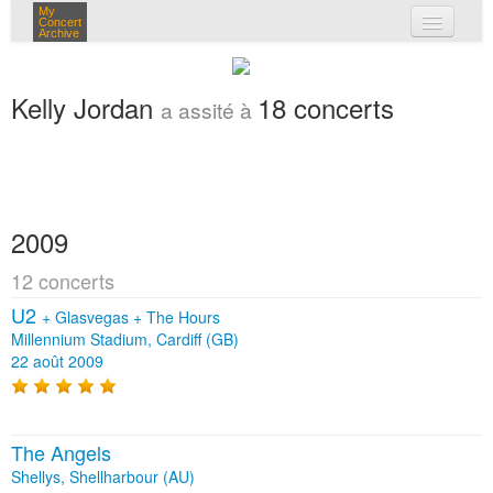
My
Concert
Archive
mes concerts
Kelly Jordan
18 concerts
a assité à
connexion
2009
12 concerts
U2
+
Glasvegas
+
The Hours
Millennium Stadium, Cardiff (GB)
22 août 2009
The Angels
Shellys, Shellharbour (AU)