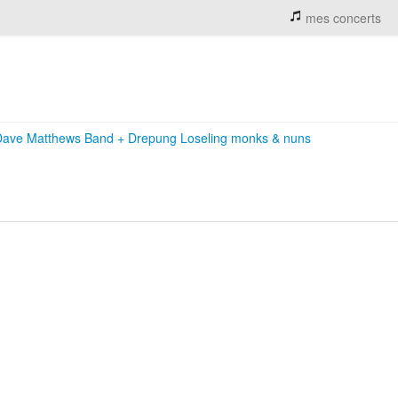
mes concerts
Dave Matthews Band
+
Drepung Loseling monks & nuns