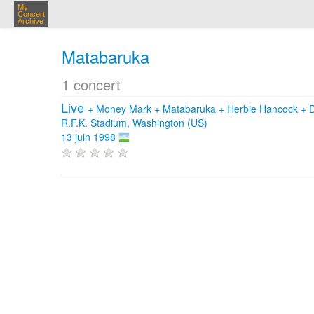
My
Concert
Archive
Matabaruka
1 concert
Live
+
Money Mark
+
Matabaruka
+
Herbie Hancock
+
R.F.K. Stadium, Washington (US)
13 juin 1998