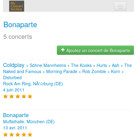
My
Concert
Archive
mes concerts
Bonaparte
connexion
5 concerts
Ajoutez un concert de Bonaparte
Coldplay
+
Söhne Mannheims
+
The Kooks
+
Hurts
+
Ash
+
The
Naked and Famous
+
Morning Parade
+
Rob Zombie
+
Korn
+
Disturbed
Rock Am Ring, NÃ¼rburg (DE)
4 juin 2011
Bonaparte
Muffathalle, München (DE)
13 avr. 2011