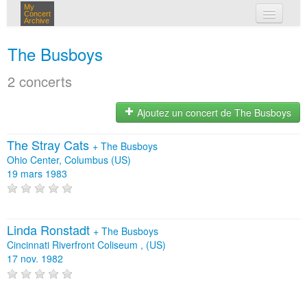
My
Concert
Archive
mes concerts
The Busboys
connexion
2 concerts
Ajoutez un concert de The Busboys
The Stray Cats
+
The Busboys
Ohio Center, Columbus (US)
19 mars 1983
Linda Ronstadt
+
The Busboys
Cincinnati Riverfront Coliseum , (US)
17 nov. 1982