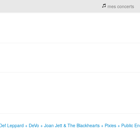
mes concerts
ef Leppard + DeVo + Joan Jett & The Blackhearts + Pixies + Public E