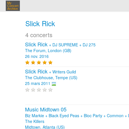
My
Concert
Archive
Slick Rick
4 concerts
Slick Rick
+
DJ SUPREME
+
DJ 275
The Forum, London (GB)
26 nov. 2016
Slick Rick
+
Writers Guild
The Clubhouse, Tempe (US)
25 mars 2011
Music Midtown 05
Biz Markie + Black Eyed Peas + Bloc Party + Common + D
The Killers
Midtown, Atlanta (US)