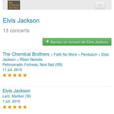
My
Concert
Archive
mes concerts
Elvis Jackson
connexion
13 concerts
Ajoutez un concert de Elvis Jackson
The Chemical Brothers
+
Faith No More
+
Pendulum
+
Elvis
Jackson
+
Ritam Nereda
Petrovaradin Fortress, Novi Sad (RS)
11 juil. 2010
Elvis Jackson
Lent, Maribor (SI)
1 juil. 2010