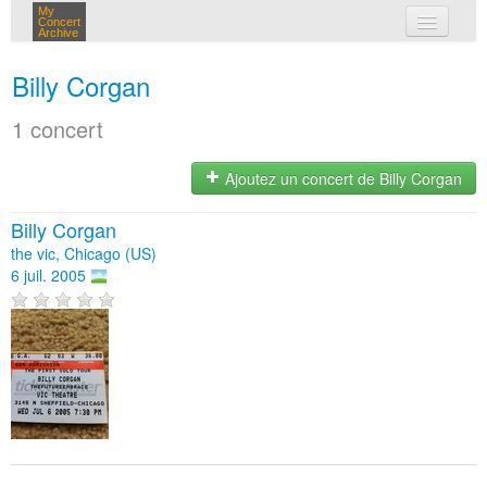
My
Concert
Archive
mes concerts
Billy Corgan
connexion
1 concert
Ajoutez un concert de Billy Corgan
Billy Corgan
the vic, Chicago (US)
6 juil. 2005