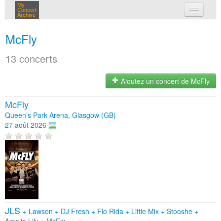
My
Concert
Archive
mes concerts
McFly
connexion
13 concerts
Ajoutez un concert de McFly
McFly
Queen’s Park Arena, Glasgow (GB)
27 août 2026
JLS
+
Lawson
+
DJ Fresh
+
Flo Rida
+
Little Mix
+
Stooshe
+
Amelia Lily
+
McFly