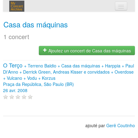
My
Concert
Archive
mes concerts
Casa das máquinas
connexion
1 concert
Ajoutez un concert de Casa das máquinas
O Terço
+
Terreno Baldio
+
Casa das máquinas
+
Harppia
+
Paul
Di'Anno
+
Derrick Green, Andreas Kisser e convidados
+
Overdose
+
Vulcano
+
Vodu
+
Korzus
Praça da República, São Paulo (BR)
26 avr. 2008
ajouté par
Gerê Coutinho