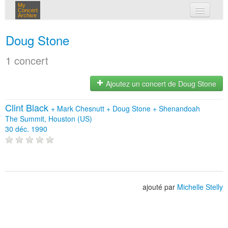
My
Concert
Archive
mes concerts
Doug Stone
connexion
1 concert
Ajoutez un concert de Doug Stone
Clint Black
+
Mark Chesnutt
+
Doug Stone
+
Shenandoah
The Summit, Houston (US)
30 déc. 1990
ajouté par
Michelle Stelly