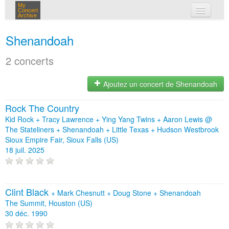
My
Concert
Archive
mes concerts
Shenandoah
connexion
2 concerts
Ajoutez un concert de Shenandoah
Rock The Country
Kid Rock + Tracy Lawrence + Ying Yang Twins + Aaron Lewis @
The Stateliners + Shenandoah + Little Texas + Hudson Westbrook
Sioux Empire Fair, Sioux Falls (US)
18 juil. 2025
Clint Black
+
Mark Chesnutt
+
Doug Stone
+
Shenandoah
The Summit, Houston (US)
30 déc. 1990