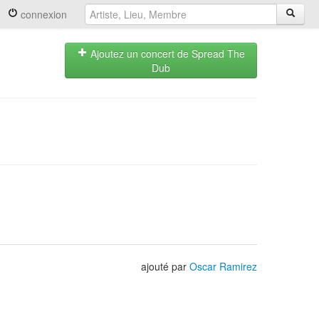
connexion
Ajoutez un concert de Spread The
Dub
ajouté par
Oscar Ramirez