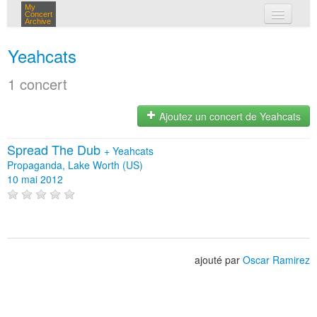
My
Concert
Archive
mes concerts
Yeahcats
connexion
1 concert
Ajoutez un concert de Yeahcats
Spread The Dub
+
Yeahcats
Propaganda, Lake Worth (US)
10 mai 2012
ajouté par
Oscar Ramirez