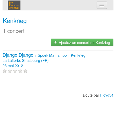
My
Concert
Archive
mes concerts
Kenkrieg
connexion
1 concert
Ajoutez un concert de Kenkrieg
Django Django
+
Spoek Mathambo
+
Kenkrieg
La Laiterie, Strasbourg (FR)
23 mai 2012
ajouté par
Floyd54