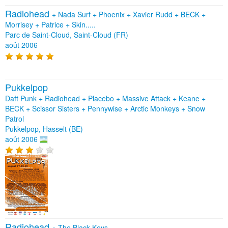
Radiohead
+
Nada Surf
+
Phoenix
+
Xavier Rudd
+
BECK
+
Morrisey
+
Patrice
+
Skin.....
Parc de Saint-Cloud, Saint-Cloud (FR)
août 2006
Pukkelpop
Daft Punk + Radiohead + Placebo + Massive Attack + Keane +
BECK + Scissor Sisters + Pennywise + Arctic Monkeys + Snow
Patrol
Pukkelpop, Hasselt (BE)
août 2006
Radiohead
+
The Black Keys