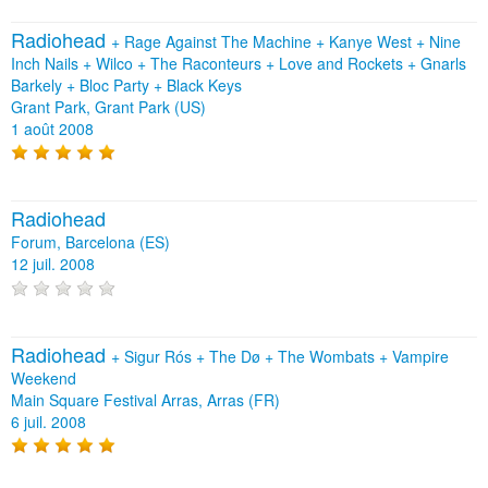
Radiohead
+
Rage Against The Machine
+
Kanye West
+
Nine
Inch Nails
+
Wilco
+
The Raconteurs
+
Love and Rockets
+
Gnarls
Barkely
+
Bloc Party
+
Black Keys
Grant Park, Grant Park (US)
1 août 2008
Radiohead
Forum, Barcelona (ES)
12 juil. 2008
Radiohead
+
Sigur Rós
+
The Dø
+
The Wombats
+
Vampire
Weekend
Main Square Festival Arras, Arras (FR)
6 juil. 2008