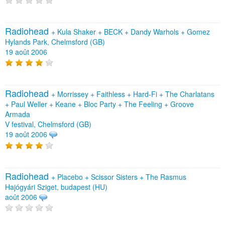
Radiohead
+
Kula Shaker
+
BECK
+
Dandy Warhols
+
Gomez
Hylands Park, Chelmsford (GB)
19 août 2006
Radiohead
+
Morrissey
+
Faithless
+
Hard‐Fi
+
The Charlatans
+
Paul Weller
+
Keane
+
Bloc Party
+
The Feeling
+
Groove
Armada
V festival, Chelmsford (GB)
19 août 2006
Radiohead
+
Placebo
+
Scissor Sisters
+
The Rasmus
Hajógyári Sziget, budapest (HU)
août 2006