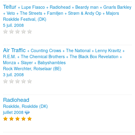
Teitur
+
Lupe Fiasco
+
Radiohead
+
Beardy man
+
Gnarls Barkley
+
Veto
+
The Streets
+
Familjen
+
Strøm & Andy Op
+
Majors
Roskilde Festival, (DK)
5 juil. 2008
Air Traffic
+
Counting Crows
+
The National
+
Lenny Kravitz
+
R.E.M.
+
The Chemical Brothers
+
The Black Box Revelation
+
Monza
+
Slayer
+
Babyshambles
Rock Werchter, Rotselaar (BE)
3 juil. 2008
Radiohead
Roskilde, Roskilde (DK)
juillet 2008