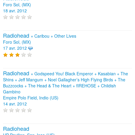
Foro Sol, (MX)
18 avr. 2012
Radiohead
+
Caribou
+
Other Lives
Foro Sol, (MX)
17 avr. 2012
Radiohead
+
Godspeed You! Black Emperor
+
Kasabian
+
The
Shins
+
Jeff Mangum
+
Noel Gallagher’s High Flying Birds
+
The
Buzzcocks
+
The Head & The Heart
+
fIREHOSE
+
Childish
Gambino
Empire Polo Field, Indio (US)
14 avr. 2012
Radiohead
HP Pavilion, San Jose (US)