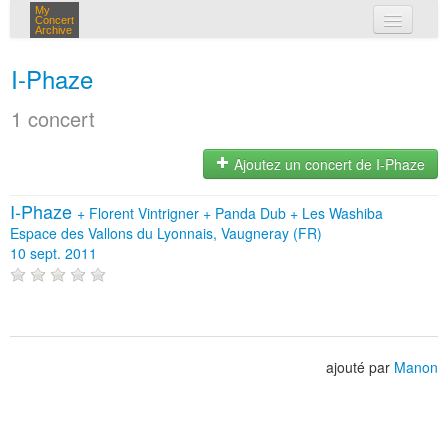
My
Concert
Archive
mes concerts
I-Phaze
connexion
1 concert
Ajoutez un concert de I-Phaze
I-Phaze
+
Florent Vintrigner
+
Panda Dub
+
Les Washiba
Espace des Vallons du Lyonnais, Vaugneray (FR)
10 sept. 2011
ajouté par
Manon