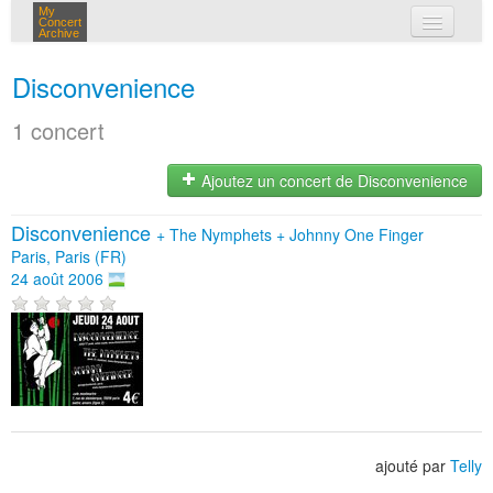
My
Concert
Archive
mes concerts
Disconvenience
connexion
1 concert
Ajoutez un concert de Disconvenience
Disconvenience
+
The Nymphets
+
Johnny One Finger
Paris, Paris (FR)
24 août 2006
ajouté par
Telly