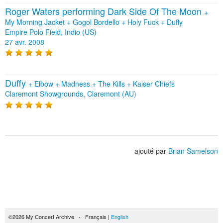
Roger Waters performing Dark Side Of The Moon
+
My Morning Jacket
+
Gogol Bordello
+
Holy Fuck
+
Duffy
Empire Polo Field, Indio (US)
27 avr. 2008
Duffy
+
Elbow
+
Madness
+
The Kills
+
Kaiser Chiefs
Claremont Showgrounds, Claremont (AU)
ajouté par
Brian Samelson
©2026 My Concert Archive - Français |
English