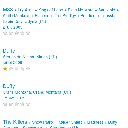
M83
+
Lily Allen
+
Kings of Leon
+
Faith No More
+
Santigold
+
Arctic Monkeys
+
Placebo
+
The Prodigy
+
Pendulum
+
gossip
Babie Doły, Gdynia (PL)
2 juil. 2009
Duffy
Arenes de Nimes, Nimes (FR)
juillet 2009
Duffy
Crans Montana, Crans-Montana (CH)
15 avr. 2009
The Killers
+
Snow Patrol
+
Kaiser Chiefs
+
Madness
+
Duffy
Claremont Showgrounds, Claremont (AU)