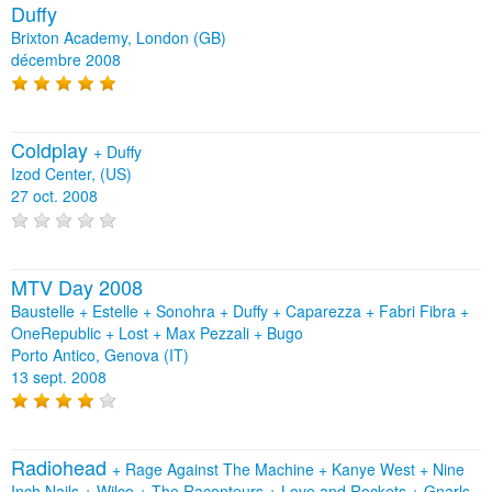
Duffy
Brixton Academy, London (GB)
décembre 2008
Coldplay
+
Duffy
Izod Center, (US)
27 oct. 2008
MTV Day 2008
Baustelle + Estelle + Sonohra + Duffy + Caparezza + Fabri Fibra +
OneRepublic + Lost + Max Pezzali + Bugo
Porto Antico, Genova (IT)
13 sept. 2008
Radiohead
+
Rage Against The Machine
+
Kanye West
+
Nine
Inch Nails
+
Wilco
+
The Raconteurs
+
Love and Rockets
+
Gnarls