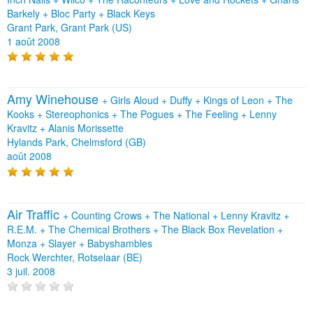
Barkely
+
Bloc Party
+
Black Keys
Grant Park, Grant Park (US)
1 août 2008
Amy Winehouse
+
Girls Aloud
+
Duffy
+
Kings of Leon
+
The
Kooks
+
Stereophonics
+
The Pogues
+
The Feeling
+
Lenny
Kravitz
+
Alanis Morissette
Hylands Park, Chelmsford (GB)
août 2008
Air Traffic
+
Counting Crows
+
The National
+
Lenny Kravitz
+
R.E.M.
+
The Chemical Brothers
+
The Black Box Revelation
+
Monza
+
Slayer
+
Babyshambles
Rock Werchter, Rotselaar (BE)
3 juil. 2008