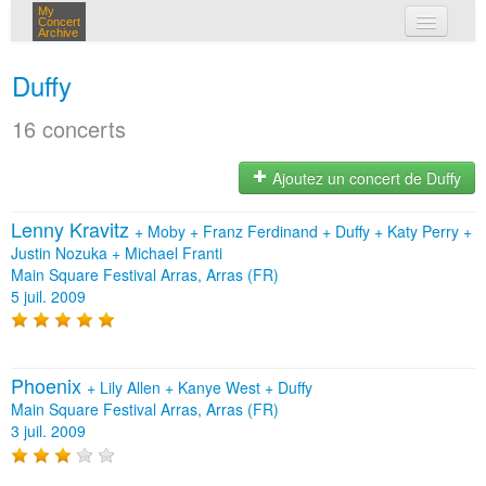
My
Concert
Archive
mes concerts
Duffy
connexion
16 concerts
Ajoutez un concert de Duffy
Lenny Kravitz
+
Moby
+
Franz Ferdinand
+
Duffy
+
Katy Perry
+
Justin Nozuka
+
Michael Franti
Main Square Festival Arras, Arras (FR)
5 juil. 2009
Phoenix
+
Lily Allen
+
Kanye West
+
Duffy
Main Square Festival Arras, Arras (FR)
3 juil. 2009