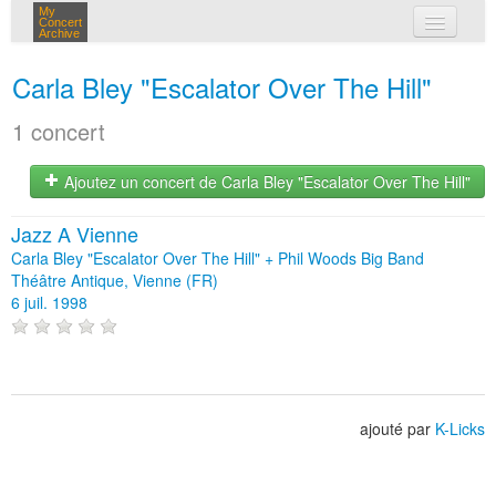
My
Concert
Archive
mes concerts
Carla Bley "Escalator Over The Hill"
connexion
1 concert
Ajoutez un concert de Carla Bley "Escalator Over The Hill"
Jazz A Vienne
Carla Bley "Escalator Over The Hill" + Phil Woods Big Band
Théâtre Antique, Vienne (FR)
6 juil. 1998
ajouté par
K-Licks