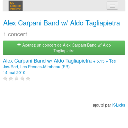
My
Concert
Archive
mes concerts
Alex Carpani Band w/ Aldo Tagliapietra
connexion
1 concert
Ajoutez un concert de Alex Carpani Band w/ Aldo
Tagliapietra
Alex Carpani Band w/ Aldo Tagliapietra
+
5.15
+
Tee
Jas-Rod, Les Pennes-Mirabeau (FR)
14 mai 2010
ajouté par
K-Licks