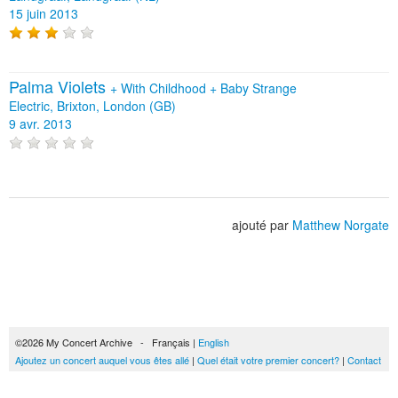
15 juin 2013
Palma Violets
+
With Childhood
+
Baby Strange
Electric, Brixton, London (GB)
9 avr. 2013
ajouté par
Matthew Norgate
©2026 My Concert Archive - Français |
English
Ajoutez un concert auquel vous êtes allé
|
Quel était votre premier concert?
|
Contact
51690 concerts de 1969 à 2027