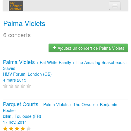
My
Concert
Archive
mes concerts
Palma Violets
connexion
6 concerts
Ajoutez un concert de Palma Violets
Palma Violets
+
Fat White Family
+
The Amazing Snakeheads
+
Slaves
HMV Forum, London (GB)
4 mars 2015
Parquet Courts
+
Palma Violets
+
The Orwells
+
Benjamin
Booker
bikini, Toulouse (FR)
17 nov. 2014