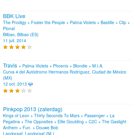
BBK Live
The Prodigy + Foster the People + Palma Violets + Bastille + Clip +
Pional
Bilbao, Bilbao (ES)
11 juil. 2014
Travis
+
Palma Violets
+
Phoenix
+
Blondie
+
M.I.A.
Curva 4 del Autódromo Hermanos Rodríguez, Ciudad de México
(MX)
12 oct. 2013
Pinkpop 2013 (zaterdag)
Kings of Leon + Thirty Seconds To Mars + Passenger + La
Pegatina + The Opposites + Ellie Goulding + C2C + The Gaslight
Anthem + Fun. + Douwe Bob
Landgraaf, Landgraaf (NL)