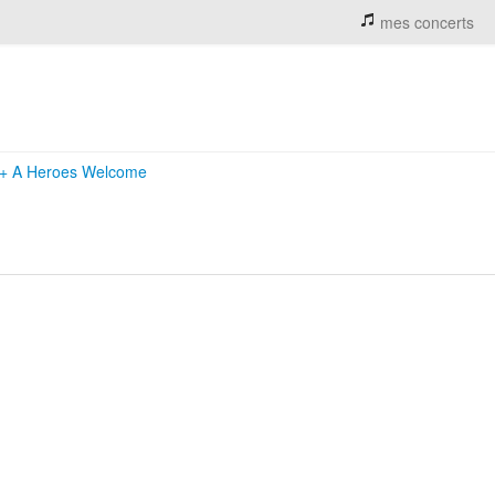
mes concerts
+
A Heroes Welcome