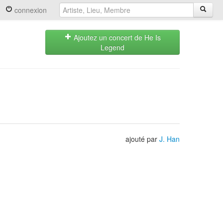
connexion
Ajoutez un concert de He Is
Legend
ajouté par
J. Han