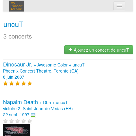
My
Concert
Archive
mes concerts
uncuT
connexion
3 concerts
Ajoutez un concert de uncuT
Dinosaur Jr.
+
Awesome Color
+
uncuT
Phoenix Concert Theatre, Toronto (CA)
8 juin 2007
Napalm Death
+
Dbh
+
uncuT
victoire 2, Saint-Jean-de-Védas (FR)
22 sept. 1997