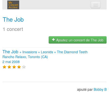
My
Concert
Archive
mes concerts
The Job
connexion
1 concert
Ajoutez un concert de The Job
The Job
+
Invasions
+
Leonids
+
The Diamond Teeth
Rancho Relaxo, Toronto (CA)
2 mai 2008
ajouté par
Bobby B