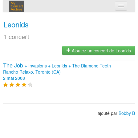
My
Concert
Archive
mes concerts
Leonids
connexion
1 concert
Ajoutez un concert de Leonids
The Job
+
Invasions
+
Leonids
+
The Diamond Teeth
Rancho Relaxo, Toronto (CA)
2 mai 2008
ajouté par
Bobby B