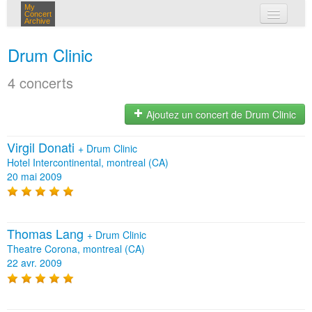
My
Concert
Archive
mes concerts
Drum Clinic
connexion
4 concerts
Ajoutez un concert de Drum Clinic
Virgil Donati
+
Drum Clinic
Hotel Intercontinental, montreal (CA)
20 mai 2009
Thomas Lang
+
Drum Clinic
Theatre Corona, montreal (CA)
22 avr. 2009