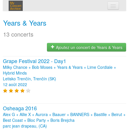
My
Concert
Archive
mes concerts
Years & Years
connexion
13 concerts
Ajoutez un concert de Years & Years
Grape Festival 2022 - Day1
Milky Chance + Bob Moses + Years & Years + Lime Cordiale +
Hybrid Minds
Letisko Trenčín, Trenčín (SK)
12 août 2022
Osheaga 2016
Alex G + Allie X + Aurora + Baauer + BANNERS + Bastille + Beirut +
Best Coast + Bloc Party + Boris Brejcha
parc jean drapeau, (CA)