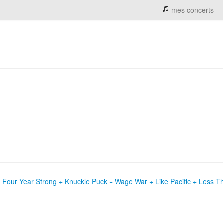
mes concerts
 Four Year Strong + Knuckle Puck + Wage War + Like Pacific + Less T