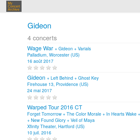
My
Concert
Archive
Gideon
4 concerts
Wage War
+
Gideon
+
Varials
Palladium, Worcester (US)
16 août 2017
Gideon
+
Left Behind
+
Ghost Key
Firehouse 13, Providence (US)
24 mai 2017
Warped Tour 2016 CT
Forget Tomorrow + The Color Morale + In Hearts Wake +
+ New Found Glory + Veil of Maya
Xfinity Theater, Hartford (US)
10 juil. 2016