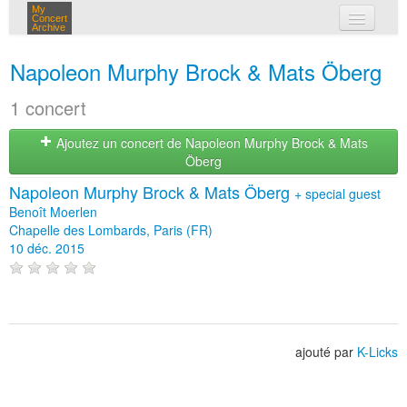
My
Concert
Archive
mes concerts
Napoleon Murphy Brock & Mats Öberg
connexion
1 concert
Ajoutez un concert de Napoleon Murphy Brock & Mats
Öberg
Napoleon Murphy Brock & Mats Öberg
+
special guest
Benoît Moerlen
Chapelle des Lombards, Paris (FR)
10 déc. 2015
ajouté par
K-Licks