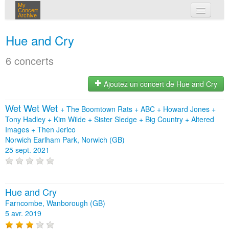
My
Concert
Archive
mes concerts
Hue and Cry
connexion
6 concerts
Ajoutez un concert de Hue and Cry
Wet Wet Wet
+
The Boomtown Rats
+
ABC
+
Howard Jones
+
Tony Hadley
+
Kim Wilde
+
Sister Sledge
+
Big Country
+
Altered
Images
+
Then Jerico
Norwich Earlham Park, Norwich (GB)
25 sept. 2021
Hue and Cry
Farncombe, Wanborough (GB)
5 avr. 2019