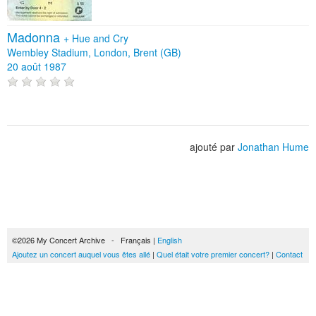
Madonna
+
Hue and Cry
Wembley Stadium, London, Brent (GB)
20 août 1987
ajouté par
Jonathan Hume
©2026 My Concert Archive - Français |
English
Ajoutez un concert auquel vous êtes allé
|
Quel était votre premier concert?
|
Contact
51690 concerts de 1969 à 2027
Conditions générales d'utilisation
|
Privacy policy
| Ce contenu est mis à disposition