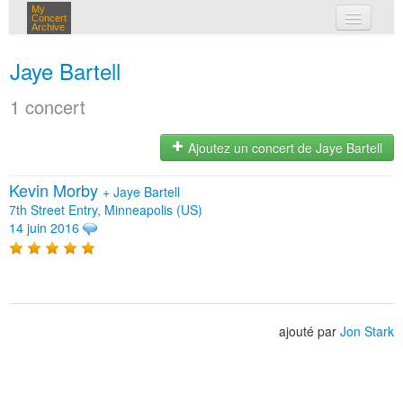
My
Concert
Archive
mes concerts
Jaye Bartell
connexion
1 concert
Ajoutez un concert de Jaye Bartell
Kevin Morby
+
Jaye Bartell
7th Street Entry, Minneapolis (US)
14 juin 2016
ajouté par
Jon Stark