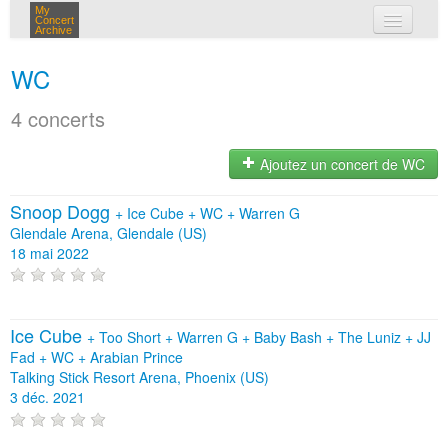
My
Concert
Archive
mes concerts
WC
connexion
4 concerts
Ajoutez un concert de WC
Snoop Dogg
+
Ice Cube
+
WC
+
Warren G
Glendale Arena, Glendale (US)
18 mai 2022
Ice Cube
+
Too Short
+
Warren G
+
Baby Bash
+
The Luniz
+
JJ
Fad
+
WC
+
Arabian Prince
Talking Stick Resort Arena, Phoenix (US)
3 déc. 2021