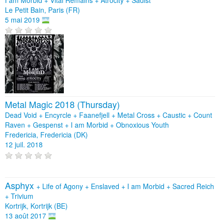
Le Petit Bain, Paris (FR)
5 mai 2019
Metal Magic 2018 (Thursday)
Dead Void + Encyrcle + Faanefjell + Metal Cross + Caustic + Count
Raven + Gespenst + I am Morbid + Obnoxious Youth
Fredericia, Fredericia (DK)
12 juil. 2018
Asphyx
+
Life of Agony
+
Enslaved
+
I am Morbid
+
Sacred Reich
+
Trivium
Kortrijk, Kortrijk (BE)
13 août 2017