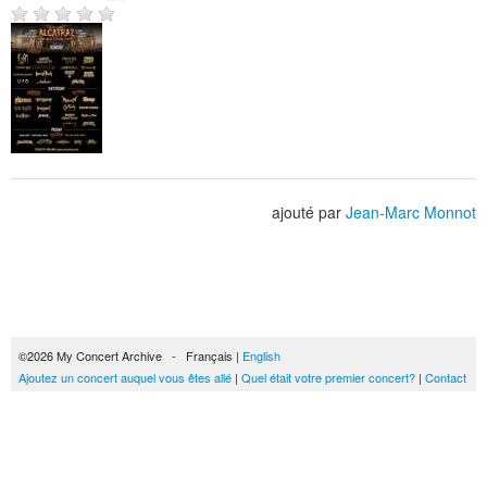
ajouté par
Jean-Marc Monnot
©2026 My Concert Archive - Français |
English
Ajoutez un concert auquel vous êtes allé
|
Quel était votre premier concert?
|
Contact
51702 concerts de 1969 à 2027
Conditions générales d'utilisation
|
Privacy policy
| Ce contenu est mis à disposition