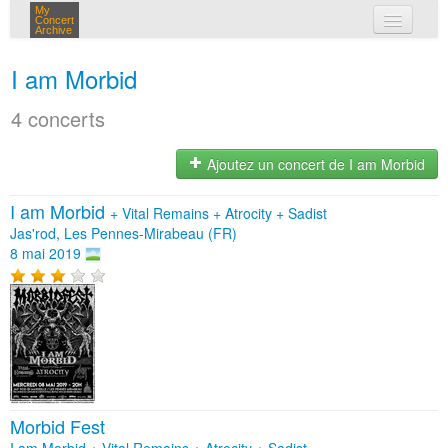
My
Concert
Archive
mes concerts
I am Morbid
connexion
4 concerts
Ajoutez un concert de I am Morbid
I am Morbid
+
Vital Remains
+
Atrocity
+
Sadist
Jas'rod, Les Pennes-Mirabeau (FR)
8 mai 2019
Morbid Fest
I am Morbid + Vital Remains + Atrocity + Sadist