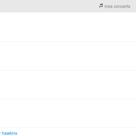
mes concerts
y hawkins