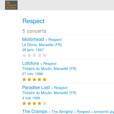
My
Concert
Archive
Respect
5 concerts
Motörhead
+
Respect
Le Dôme, Marseille (FR)
28 janv. 1997
Lofofora
+
Respect
Théatre du Moulin, Marseille (FR)
27 nov. 1996
Paradise Lost
+
Respect
Théatre du Moulin, Marseille (FR)
4 mai 1996
The Cramps
+
The Almighty
+
Respect
+
screamin ja