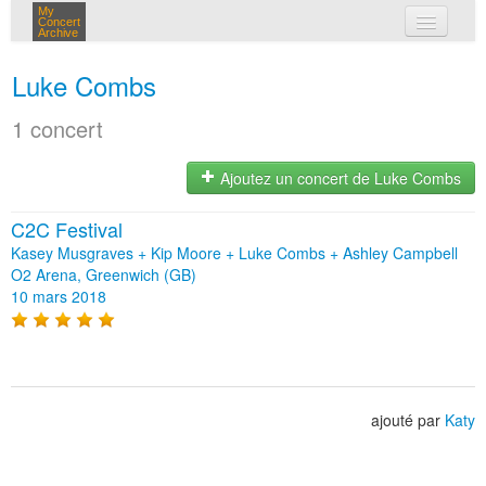
My
Concert
Archive
mes concerts
Luke Combs
connexion
1 concert
Ajoutez un concert de Luke Combs
C2C Festival
Kasey Musgraves + Kip Moore + Luke Combs + Ashley Campbell
O2 Arena, Greenwich (GB)
10 mars 2018
ajouté par
Katy