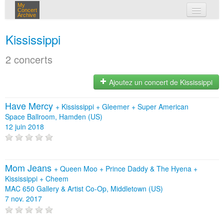
My
Concert
Archive
mes concerts
Kississippi
connexion
2 concerts
Ajoutez un concert de Kississippi
Have Mercy
+
Kississippi
+
Gleemer
+
Super American
Space Ballroom, Hamden (US)
12 juin 2018
Mom Jeans
+
Queen Moo
+
Prince Daddy & The Hyena
+
Kississippi
+
Cheem
MAC 650 Gallery & Artist Co-Op, Middletown (US)
7 nov. 2017