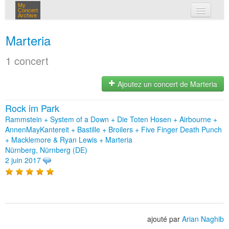
My
Concert
Archive
mes concerts
Marteria
connexion
1 concert
Ajoutez un concert de Marteria
Rock im Park
Rammstein + System of a Down + Die Toten Hosen + Airbourne +
AnnenMayKantereit + Bastille + Broilers + Five Finger Death Punch
+ Macklemore & Ryan Lewis + Marteria
Nürnberg, Nürnberg (DE)
2 juin 2017
ajouté par
Arian Naghib