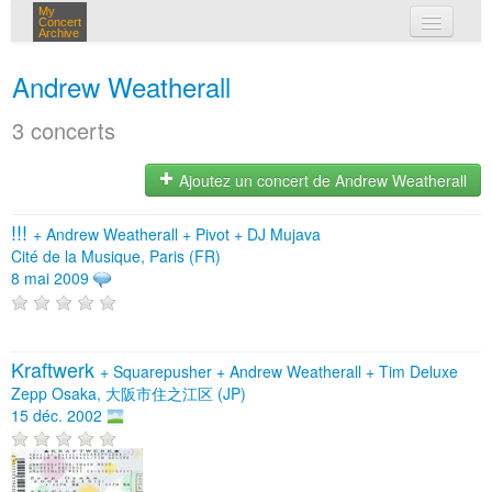
My
Concert
Archive
mes concerts
Andrew Weatherall
connexion
3 concerts
Ajoutez un concert de Andrew Weatherall
!!!
+
Andrew Weatherall
+
Pivot
+
DJ Mujava
Cité de la Musique, Paris (FR)
8 mai 2009
Kraftwerk
+
Squarepusher
+
Andrew Weatherall
+
Tim Deluxe
Zepp Osaka, 大阪市住之江区 (JP)
15 déc. 2002